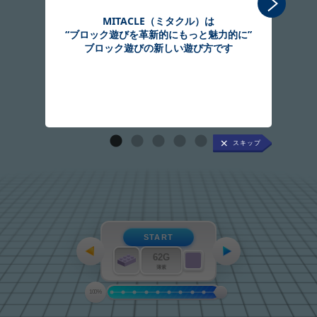
MITACLE（ミタクル）は
“ブロック遊びを革新的にもっと魅力的に”
組
ブロック遊びの新しい遊び方です
START
62G
薄紫
100%