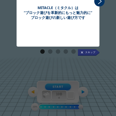
MITACLE（ミタクル）は
“ブロック遊びを革新的にもっと魅力的に”
組
ブロック遊びの新しい遊び方です
START
10B
白
100%