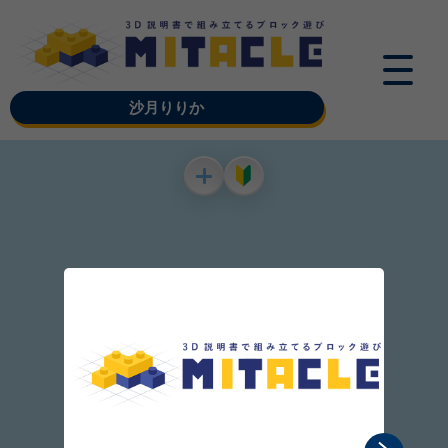
沙月りりか