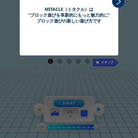
MITACLE（ミタクル）は
“ブロック遊びを革新的にもっと魅力的に”
組
ブロック遊びの新しい遊び方です
START
64L
青
100%