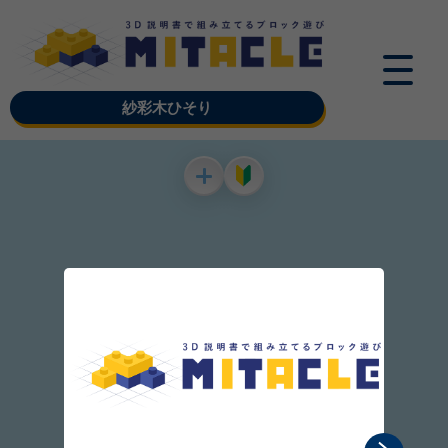
紗彩木ひそり