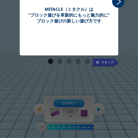
MITACLE（ミタクル）は
“ブロック遊びを革新的にもっと魅力的に”
組
ブロック遊びの新しい遊び方です
START
63C
紫
100%