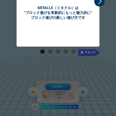
MITACLE（ミタクル）は
“ブロック遊びを革新的にもっと魅力的に”
組
ブロック遊びの新しい遊び方です
START
24A
肌色
100%