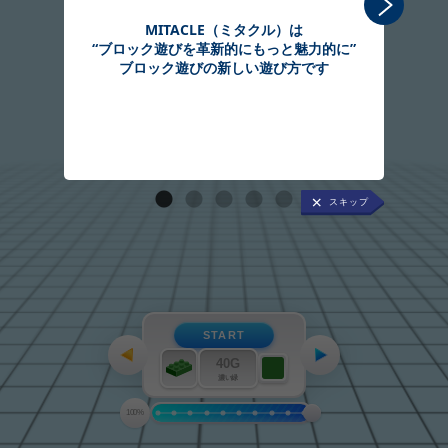
MITACLE（ミタクル）は
“ブロック遊びを革新的にもっと魅力的に”
組
ブロック遊びの新しい遊び方です
START
40G
濃い緑
100%