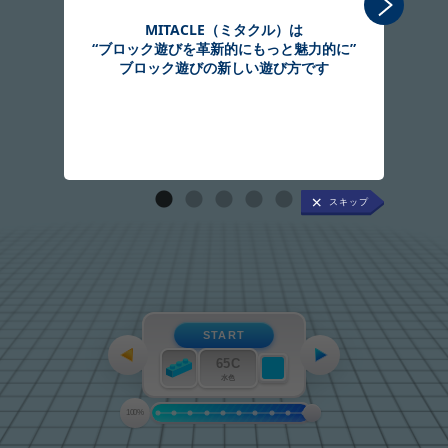
MITACLE（ミタクル）は
“ブロック遊びを革新的にもっと魅力的に”
組
ブロック遊びの新しい遊び方です
START
65C
水色
100%