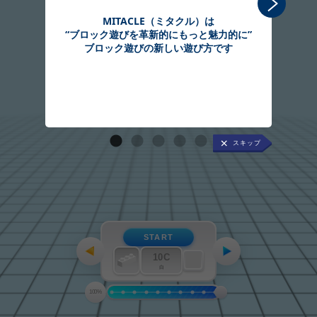
MITACLE（ミタクル）は
“ブロック遊びを革新的にもっと魅力的に”
組
ブロック遊びの新しい遊び方です
START
10C
白
100%