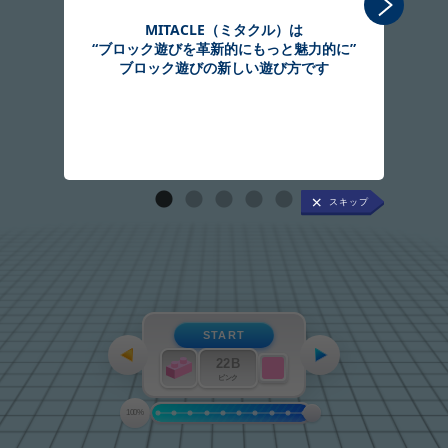
MITACLE（ミタクル）は
“ブロック遊びを革新的にもっと魅力的に”
組
ブロック遊びの新しい遊び方です
START
22B
ピンク
100%