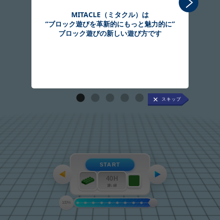
MITACLE（ミタクル）は
“ブロック遊びを革新的にもっと魅力的に”
組
ブロック遊びの新しい遊び方です
START
40H
濃い緑
100%