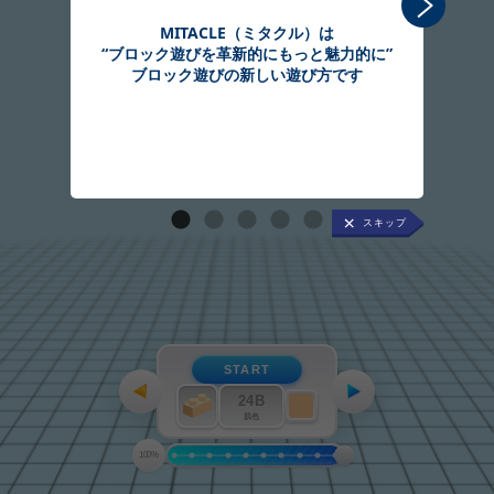
MITACLE（ミタクル）は
“ブロック遊びを革新的にもっと魅力的に”
組
ブロック遊びの新しい遊び方です
START
24B
肌色
100%