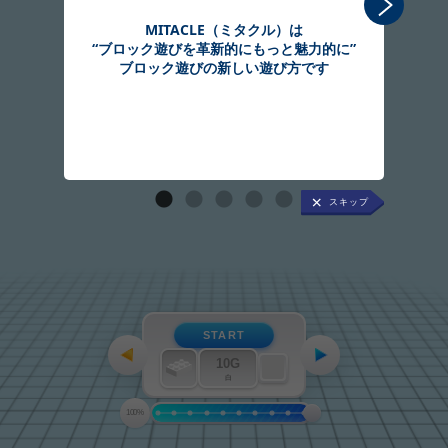
MITACLE（ミタクル）は
“ブロック遊びを革新的にもっと魅力的に”
組
ブロック遊びの新しい遊び方です
START
10G
白
100%