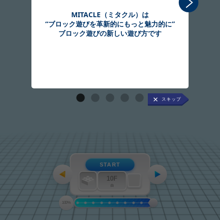
MITACLE（ミタクル）は
“ブロック遊びを革新的にもっと魅力的に”
組
ブロック遊びの新しい遊び方です
START
10F
白
100%