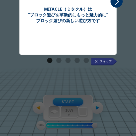
MITACLE（ミタクル）は
“ブロック遊びを革新的にもっと魅力的に”
組
ブロック遊びの新しい遊び方です
START
10W
白
100%