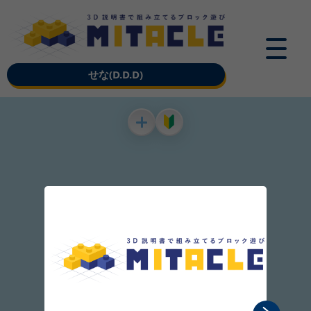
せな(D.D.D)