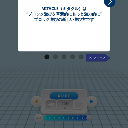
MITACLE（ミタクル）は
“ブロック遊びを革新的にもっと魅力的に”
組
ブロック遊びの新しい遊び方です
START
10H
白
100%