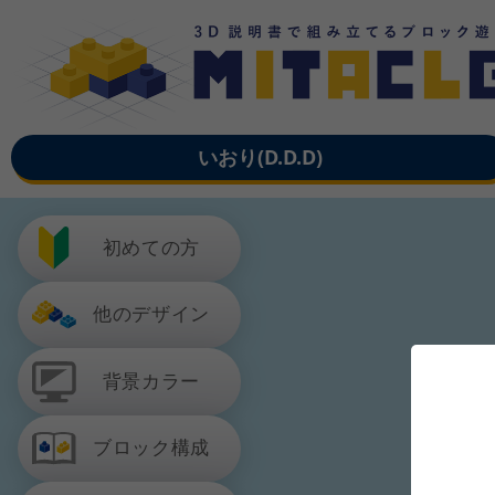
いおり(D.D.D)
初めての方
他のデザイン
背景カラー
ブロック構成