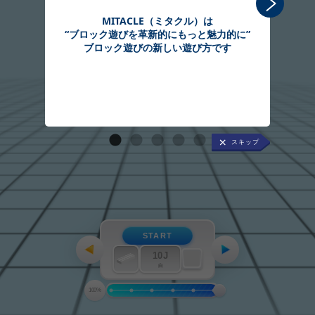
MITACLE（ミタクル）は
“ブロック遊びを革新的にもっと魅力的に”
組
ブロック遊びの新しい遊び方です
START
10J
白
100%