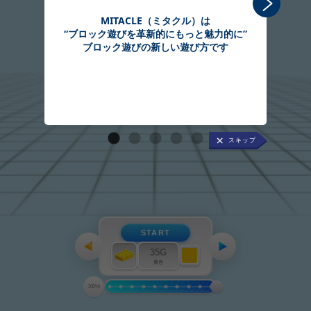
MITACLE（ミタクル）は
“ブロック遊びを革新的にもっと魅力的に”
組
ブロック遊びの新しい遊び方です
START
35G
黄色
100%