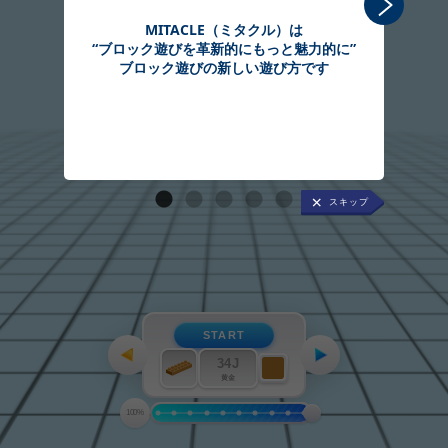
MITACLE（ミタクル）は
“ブロック遊びを革新的にもっと魅力的に”
組
ブロック遊びの新しい遊び方です
START
34J
黄金
100%